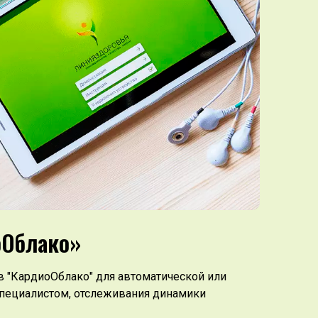
оОблако»
 "КардиоОблако" для автоматической или
пециалистом, отслеживания динамики