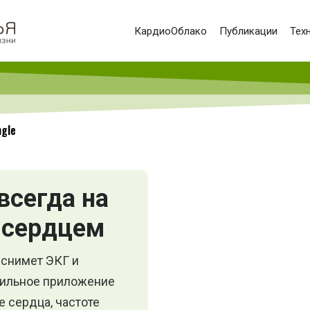
КардиоОблако
Публикации
Тех
gle
всегда на
с сердцем
снимет ЭКГ и
бильное приложение
е сердца, частоте