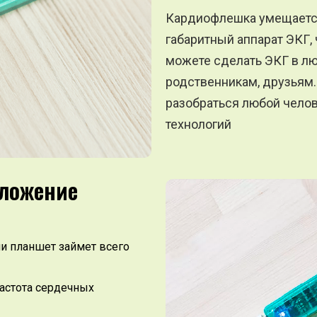
Кардиофлешка умещается 
габаритный аппарат ЭКГ, 
можете сделать ЭКГ в лю
родственникам, друзьям.
разобраться любой чело
технологий
иложение
и планшет займет всего
частота сердечных