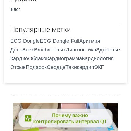
Блог
Популярные метки
ECG Dongle
ECG Dongle Full
Аритмия
ДеньВсехВлюбленных
Диагностика
Здоровье
КардиоОблако
Кардиограмма
Кардиология
Отзыв
Подарок
Сердце
Тахикардия
ЭКГ